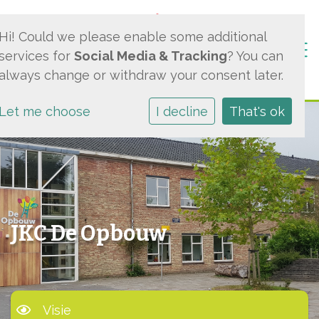
Hi! Could we please enable some additional
Togg
services for
Social Media & Tracking
? You can
always change or withdraw your consent later.
Let me choose
I decline
That's ok
JKC De Opbouw
Visie