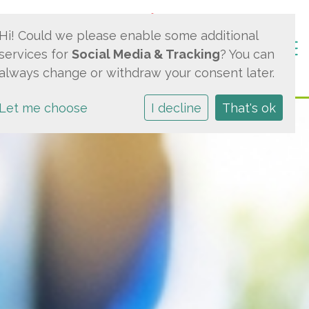
Hi! Could we please enable some additional
Togg
services for
Social Media & Tracking
? You can
always change or withdraw your consent later.
Let me choose
I decline
That's ok